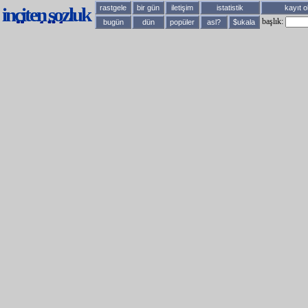
inciten sozluk
rastgele
bir gün
iletişim
istatistik
kayıt o
başlık:
bugün
dün
popüler
asl?
$ukala