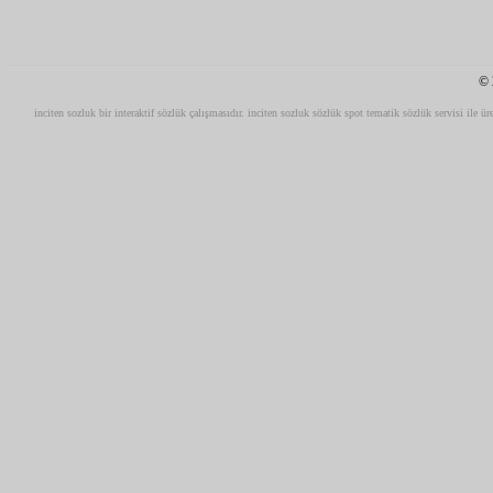
© 
inciten sozluk bir interaktif sözlük çalışmasıdır. inciten sozluk sözlük spot tematik sözlük servisi ile ür