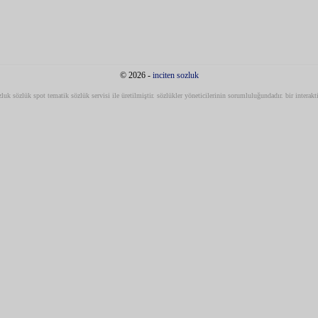
© 2026 -
inciten sozluk
ozluk sözlük spot tematik sözlük servisi ile üretilmiştir. sözlükler yöneticilerinin sorumluluğundadır. bir interakt