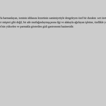
a harmanlayan, isminin iddiasını lezzetinin samimiyetiyle dengeleyen özel bir duraktır. seri ür
rer müşteri gibi değil, bir aile mutfağındaymışçasına ilgi ve alakayla ağırlayan işletme, özellik
ri'nin yükselen ve parmakla gösterilen gizli gastronomi hazinesidir.