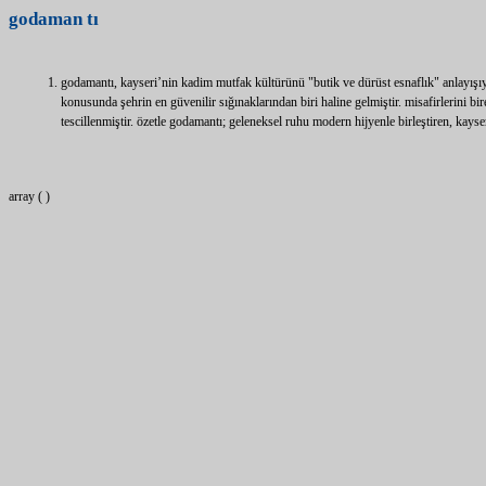
godaman
tı
godamantı, kayseri’nin kadim mutfak kültürünü "butik ve dürüst esnaflık" anlayışıyl
konusunda şehrin en güvenilir sığınaklarından biri haline gelmiştir. misafirlerini bi
tescillenmiştir. özetle godamantı; geleneksel ruhu modern hijyenle birleştiren, kayse
array ( )