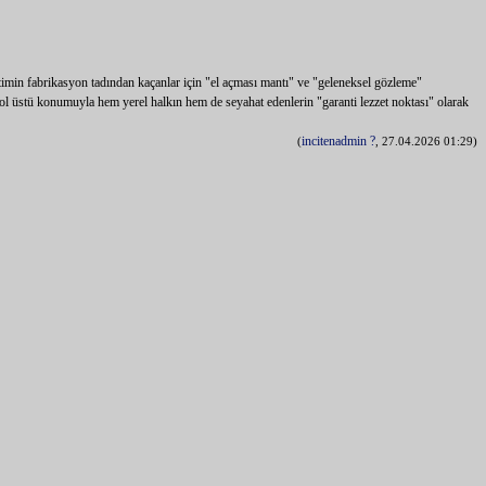
etimin fabrikasyon tadından kaçanlar için "el açması mantı" ve "geleneksel gözleme"
le yol üstü konumuyla hem yerel halkın hem de seyahat edenlerin "garanti lezzet noktası" olarak
incitenadmin
?
(
, 27.04.2026 01:29)